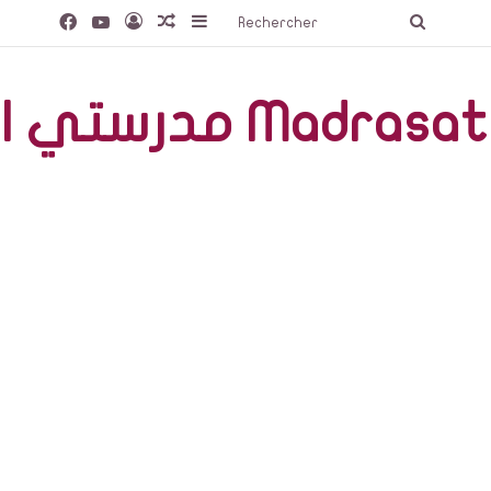
Facebook
YouTube
Connexion
Article Aléatoire
Sidebar (barre latérale)
Recherc
صّة Madrasati Libre