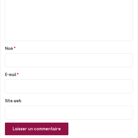
m
m
e
n
t
a
Nom
*
i
r
e
E-mail
*
*
Site web