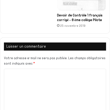
Devoir de Contrôle 1 français
corrigé – 8 ème collège Pilote
25 novembre 2019
Laisser un commentaire
Votre adresse e-mail ne sera pas publiée.
Les champs obligatoires
sont indiqués avec
*
C
o
m
m
e
n