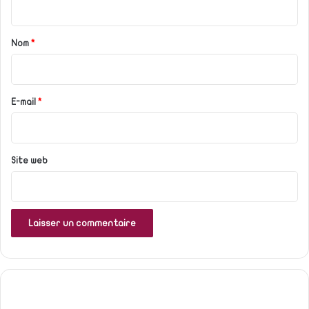
t
a
Nom
*
i
r
e
E-mail
*
*
Site web