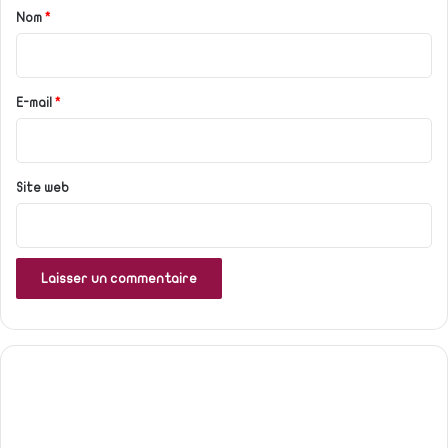
a
Nom
*
i
r
e
E-mail
*
*
Site web