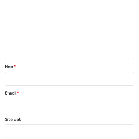
C
o
m
m
e
n
t
a
Nom
*
i
r
e
E-mail
*
*
Site web