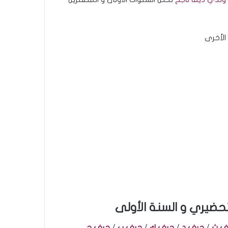
الأخرى
تحضيري و السنة الأولى
ف ث
/
حرف د
/
حرف ك
/
حرف ب
/
حرف
ح