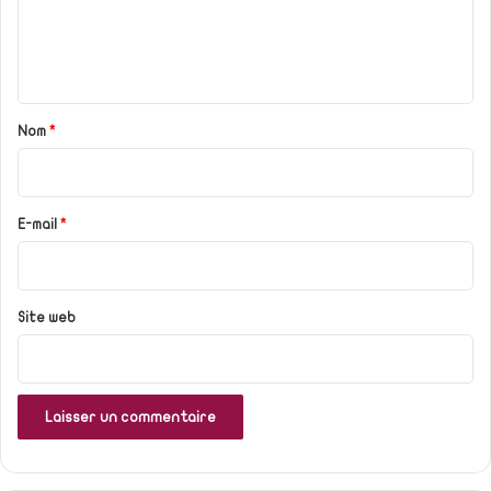
e
n
t
a
Nom
*
i
r
e
E-mail
*
*
Site web