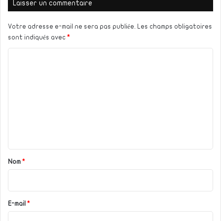
Laisser un commentaire
Votre adresse e-mail ne sera pas publiée.
Les champs obligatoires
sont indiqués avec
*
C
o
m
m
e
n
t
a
Nom
*
i
r
e
E-mail
*
*