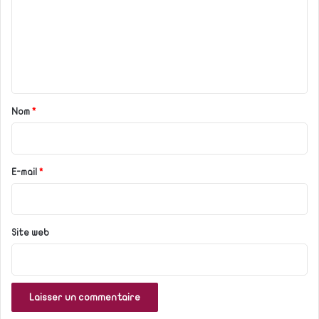
m
m
e
n
t
a
Nom
*
i
r
e
E-mail
*
*
Site web