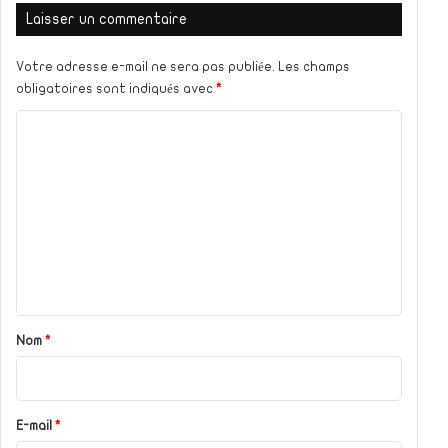
Laisser un commentaire
Votre adresse e-mail ne sera pas publiée.
Les champs
obligatoires sont indiqués avec
*
C
o
m
m
e
n
t
a
Nom
*
i
r
e
E-mail
*