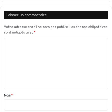
Laisser un commentaire
Votre adresse e-mail ne sera pas publiée.
Les champs obligatoires
sont indiqués avec
*
C
o
m
m
e
n
t
a
Nom
*
i
r