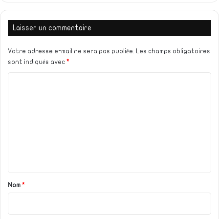
Laisser un commentaire
Votre adresse e-mail ne sera pas publiée.
Les champs obligatoires
sont indiqués avec
*
C
o
m
m
e
n
t
a
Nom
*
i
r