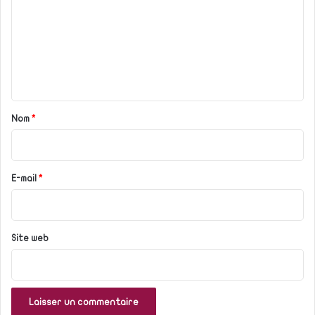
m
m
e
n
t
a
Nom
*
i
r
e
E-mail
*
*
Site web