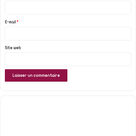
i
r
e
E-mail
*
*
Site web