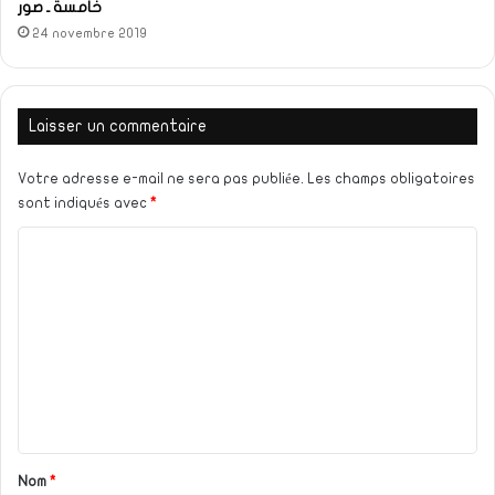
خامسة ـ صور
24 novembre 2019
Laisser un commentaire
Votre adresse e-mail ne sera pas publiée.
Les champs obligatoires
sont indiqués avec
*
C
o
m
m
e
n
t
a
Nom
*