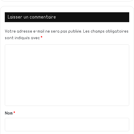
Laisser un commentaire
Votre adresse e-mail ne sera pas publiée.
Les champs obligatoires
sont indiqués avec
*
C
o
m
m
e
n
t
a
Nom
*
i
r