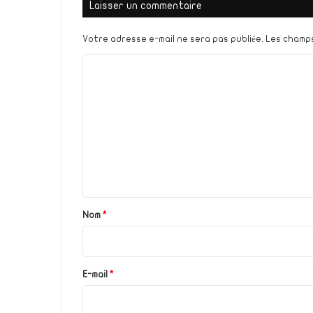
Laisser un commentaire
Votre adresse e-mail ne sera pas publiée.
Les champs
C
o
m
m
e
n
t
a
Nom
*
i
r
e
E-mail
*
*