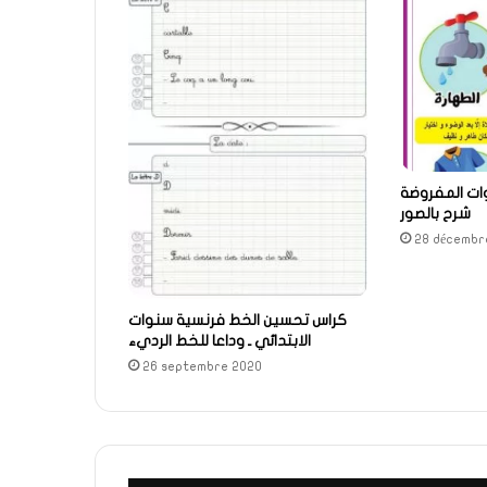
ات المفروضة
شرح بالصور
28 décembr
كراس تحسين الخط فرنسية سنوات
الابتدائي ـ وداعا للخط الرديء
26 septembre 2020