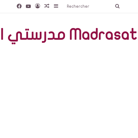
Facebook
YouTube
Connexion
Article Aléatoire
Sidebar (barre latérale)
Recherc
صّة Madrasati Libre