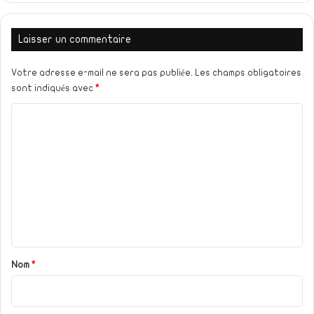
Laisser un commentaire
Votre adresse e-mail ne sera pas publiée.
Les champs obligatoires
sont indiqués avec
*
C
o
m
m
e
n
t
a
Nom
*
i
r