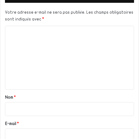
Votre adresse e-mail ne sera pas publiée.
Les champs obligatoires
sont indiqués avec
*
C
o
m
m
e
n
t
a
Nom
*
i
r
e
E-mail
*
*