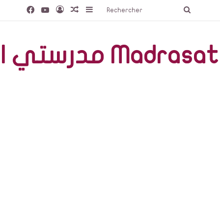
Facebook
YouTube
Connexion
Article Aléatoire
Sidebar (barre latérale)
Recherc
صّة Madrasati Libre