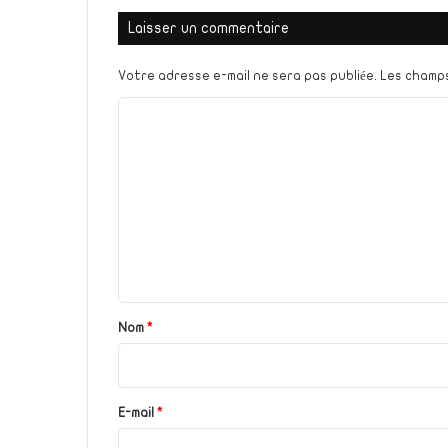
Laisser un commentaire
Votre adresse e-mail ne sera pas publiée.
Les champs
C
o
m
m
e
n
t
a
Nom
*
i
r
e
E-mail
*
*