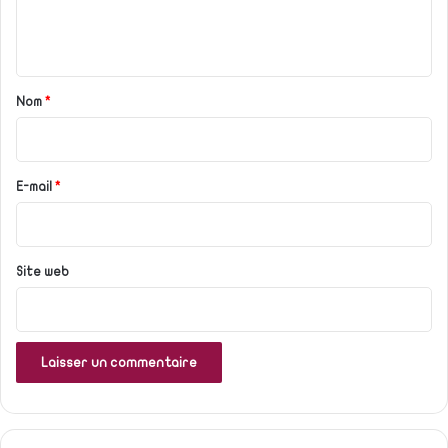
e
n
t
a
Nom
*
i
r
e
E-mail
*
*
Site web