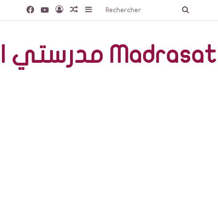
Facebook
YouTube
Connexion
Article Aléatoire
Sidebar (barre latérale)
Recherc
صّة Madrasati Libre