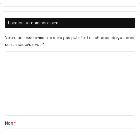
Laisser un commentaire
Votre adresse e-mail ne sera pas publiée.
Les champs obligatoires
sont indiqués avec
*
C
o
m
m
e
n
t
a
Nom
*
i