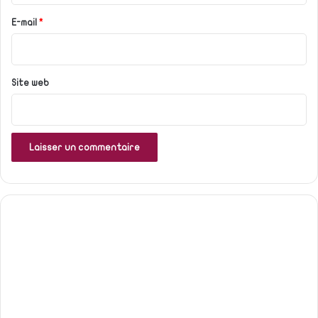
r
e
E-mail
*
*
Site web