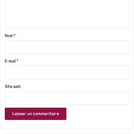
e
n
t
a
Nom
*
i
r
e
E-mail
*
*
Site web