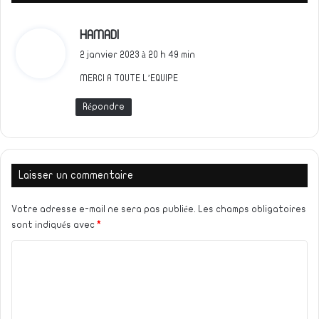
d
HAMADI
i
2 janvier 2023 à 20 h 49 min
t
MERCI A TOUTE L’EQUIPE
:
Répondre
Laisser un commentaire
Votre adresse e-mail ne sera pas publiée.
Les champs obligatoires
sont indiqués avec
*
C
o
m
m