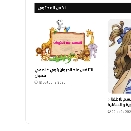
نفس المحتوى
التنفس عند الحيوان رئوي غلصمي
قصبي
12 octobre 2020
سم للاطفال :
ية و السفلية
29 août 20