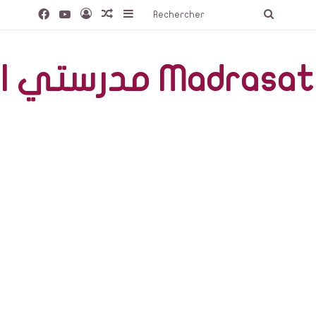
Facebook
YouTube
Connexion
Article Aléatoire
Sidebar (barre latérale)
Recherc
صّة Madrasati Libre