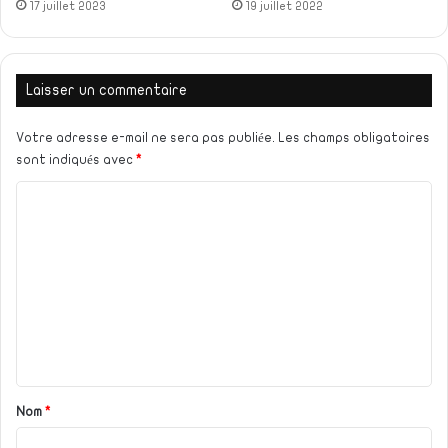
17 juillet 2023
19 juillet 2022
Laisser un commentaire
Votre adresse e-mail ne sera pas publiée.
Les champs obligatoires
sont indiqués avec
*
C
o
m
m
e
n
t
a
Nom
*
i