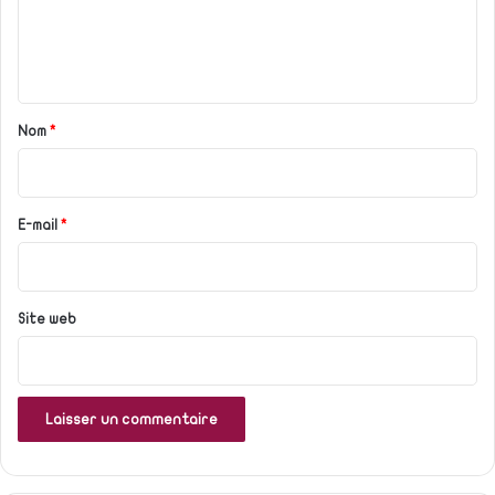
e
n
t
a
Nom
*
i
r
e
E-mail
*
*
Site web