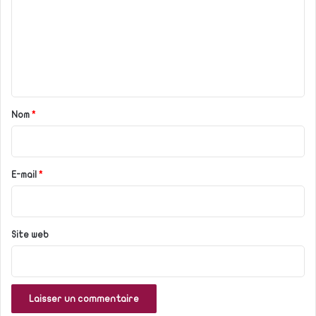
m
m
e
n
t
a
Nom
*
i
r
e
E-mail
*
*
Site web