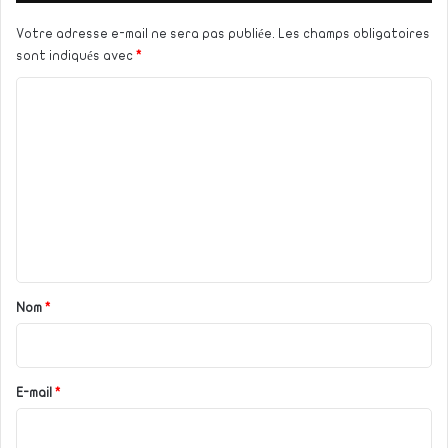
Votre adresse e-mail ne sera pas publiée.
Les champs obligatoires
sont indiqués avec
*
C
o
m
m
e
n
t
a
Nom
*
i
r
e
E-mail
*
*