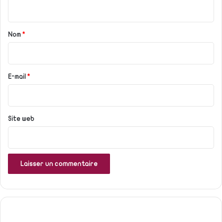
n
t
a
Nom
*
i
r
e
E-mail
*
*
Site web