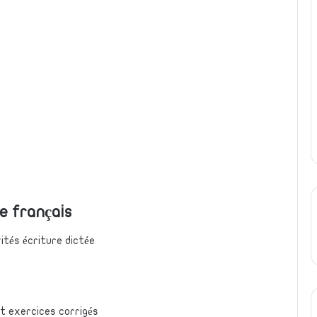
ée français
ités écriture dictée
et exercices corrigés