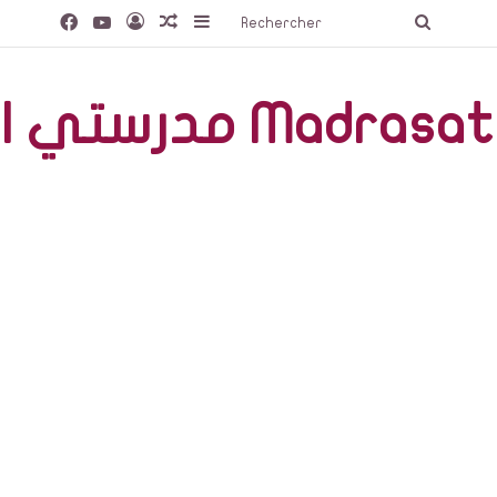
Facebook
YouTube
Connexion
Article Aléatoire
Sidebar (barre latérale)
Recherc
صّة Madrasati Libre