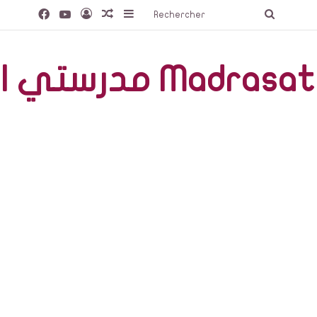
Facebook
YouTube
Connexion
Article Aléatoire
Sidebar (barre latérale)
Recherc
صّة Madrasati Libre