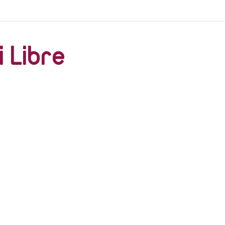
her
asati Libre