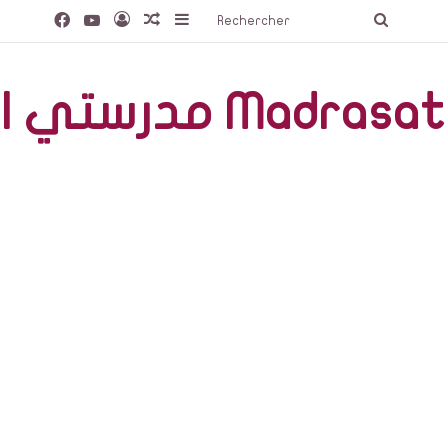
Facebook
YouTube
Connexion
Article Aléatoire
Sidebar (barre latérale)
Recherc
مدرستي الخاصّة Madr