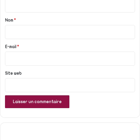
t
a
Nom
*
i
r
e
E-mail
*
*
Site web