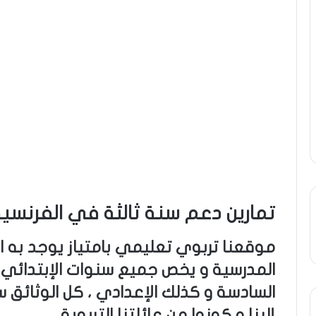
تمارين دعم سنة ثالثة في الفرنسي
موقعنا تربوي تعليمي بامتياز يوجد به ال
المدرسية و يخص جميع سنوات الإبتدائي م
السادسة و كذلك الإعدادي ، كل الوثائق س
إلينا و كونوا من عائلتنا التربوية