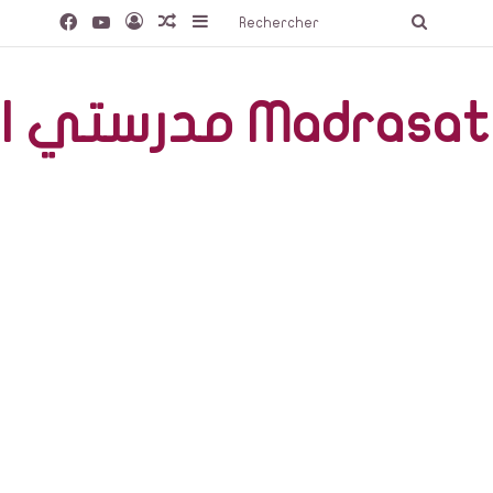
Facebook
YouTube
Connexion
Article Aléatoire
Sidebar (barre latérale)
Recherc
صّة Madrasati Libre