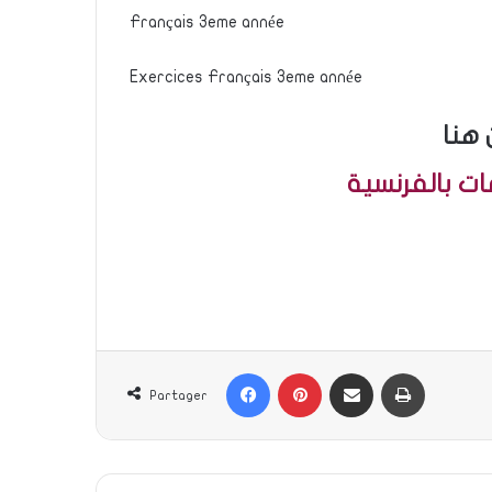
Français 3eme année
Exercices Français 3eme année
 هنا
ت بالفرنسية
طباعة
Partager par email
Pinterest
Facebook
Partager