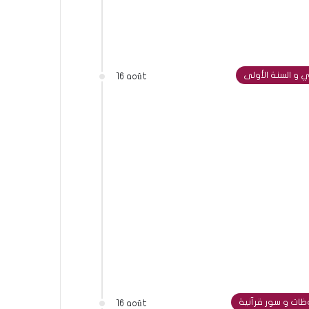
 و السنة الأولى
16 août
ات و سور قرآنية
16 août