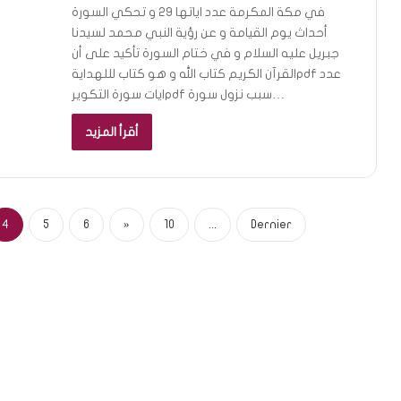
في مكة المكرمة عدد اياتها 29 و تحكي السورة
أحداث يوم القيامة و عن رؤية النبي محمد لسيدنا
جبريل عليه السلام و في ختام السورة تأكيد على أن
القرآن الكريم كتاب الله و هو كتاب لللهدايةpdf عدد
ايات سورة التكويرpdf سبب نزول سورة…
أقرأ المزيد
4
5
6
»
10
...
Dernier