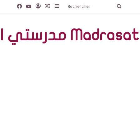
Facebook
YouTube
Connexion
Article Aléatoire
Sidebar (barre latérale)
Recherc
صّة Madrasati Libre