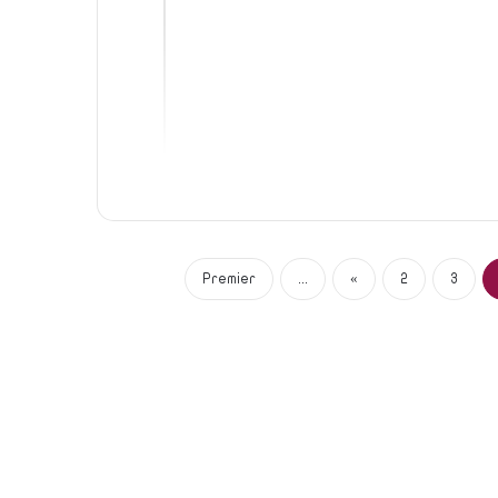
Premier
...
«
2
3