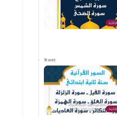
لثالثة
16 août
لثانية