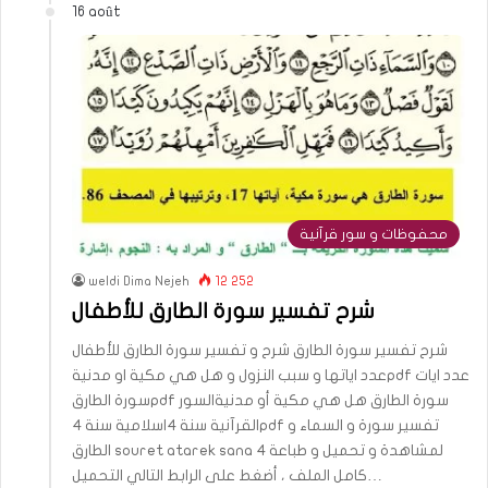
16 août
محفوظات و سور قرآنية
weldi Dima Nejeh
12 252
شرح تفسير سورة الطارق للأطفال
شرح تفسير سورة الطارق شرح و تفسير سورة الطارق للأطفال
عدد اياتها و سبب النزول و هل هي مكية او مدنيةpdf عدد ايات
سورة الطارقpdf سورة الطارق هل هي مكية أو مدنيةالسور
القرآنية سنة 4اسلامية سنة 4pdf تفسير سورة و السماء و
الطارق souret atarek sana 4 لمشاهدة و تحميل و طباعة
كامل الملف ، أضغط على الرابط التالي التحميل…