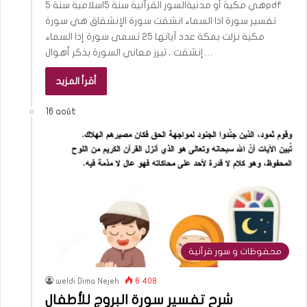
هي مكية أو مدنيةالسور القرآنية سنة 5اسلامية سنة 5pdf
تفسير سورة اذا السماء انشقت سورة الإنشقاق هي سورة
مكية نزلت بمكة عدد آياتها 25 تسمى سورة إذا السماء
إنشقت ، تبرز معاني السورة بذكر أهوال…
أقرأ المزيد
16 août
محفوظات و سور قرآنية
weldi Dima Nejeh
6 408
شرح تفسير سورة البروج للأطفال