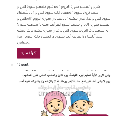
شرح تفسير سورة البروج pdf شرح و تفسير سورة البروج
للأطفالpdf عدد ايات سورة البروجpdf سبب نزول سورة
البروجpdf معاني سورة البروجpdf سورة البروج هل هي مكية
أو مدنيةالسور القرآنية سنة 5اسلامية سنة 5pdf تفسير سورة
و السماء ذات البروج سورة البروج هي سورة مكية نزلت بمكة
عدد آياتها 22 تعرف أيضا بسورة و السماء ذات البروج ، تبرز
معاني…
أقرأ المزيد
15 août