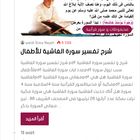
محفوظات و سور قرآنية
weldi Dima Nejeh
6 599
شرح تفسير سورة الغاشية للأطفال
شرح تفسير سورة الغاشية pdf شرح و تفسير سورة الغاشية
للأطفالpdf عدد ايات سورة الغاشيةpdf سبب نزول سورة
الغاشيةpdf معاني سورة الغاشيةpdf سورة الغاشية هل هي
مكية أو مدنيةالسور القرآنية سنة 4اسلامية سنة 4pdf تفسير
سورة هل أتاك حديث الغاشية سورة الغاشية هي سورة مكية
نزلت بمكة عدد آياتها 26 ترتيبها في المصحف الشريف 88 ، تبرز
معاني السورة بذكر…
أقرأ المزيد
13 août